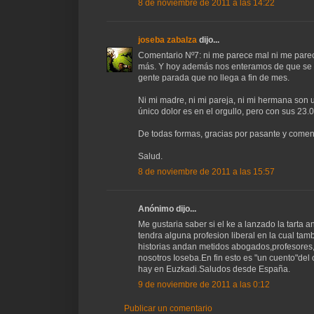
8 de noviembre de 2011 a las 14:22
joseba zabalza
dijo...
Comentario Nº7: ni me parece mal ni me parec
más. Y hoy además nos enteramos de que se h
gente parada que no llega a fin de mes.
Ni mi madre, ni mi pareja, ni mi hermana son
único dolor es en el orgullo, pero con sus 23
De todas formas, gracias por pasante y comen
Salud.
8 de noviembre de 2011 a las 15:57
Anónimo dijo...
Me gustaria saber si el ke a lanzado la tarta
tendra alguna profesion liberal en la cual t
historias andan metidos abogados,profesores,
nosotros Ioseba.En fin esto es "un cuento"del 
hay en Euzkadi.Saludos desde España.
9 de noviembre de 2011 a las 0:12
Publicar un comentario