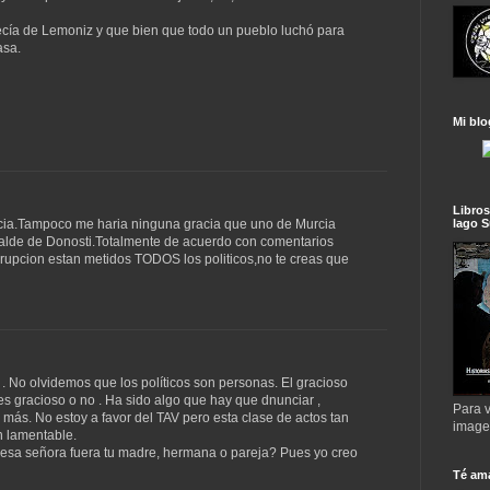
decía de Lemoniz y que bien que todo un pueblo luchó para
asa.
Mi blo
Libros
lago S
acia.Tampoco me haria ninguna gracia que uno de Murcia
alcalde de Donosti.Totalmente de acuerdo con comentarios
rrupcion estan metidos TODOS los politicos,no te creas que
. No olvidemos que los políticos son personas. El gracioso
si es gracioso o no . Ha sido algo que hay que dnunciar ,
Para v
más. No estoy a favor del TAV pero esta clase de actos tan
imag
n lamentable.
i esa señora fuera tu madre, hermana o pareja? Pues yo creo
Té am