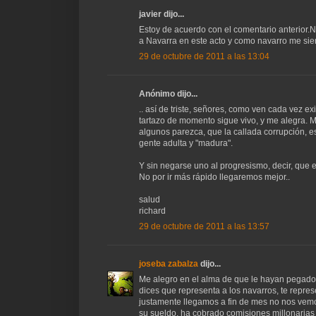
javier dijo...
Estoy de acuerdo con el comentario anterior.N
a Navarra en este acto y como navarro me sien
29 de octubre de 2011 a las 13:04
Anónimo dijo...
.. así de triste, señores, como ven cada vez e
tartazo de momento sigue vivo, y me alegra. M
algunos parezca, que la callada corrupción, e
gente adulta y "madura".
Y sin negarse uno al progresismo, decir, que
No por ir más rápido llegaremos mejor..
salud
richard
29 de octubre de 2011 a las 13:57
joseba zabalza
dijo...
Me alegro en el alma de que le hayan pegado 
dices que representa a los navarros, te repre
justamente llegamos a fin de mes no nos vem
su sueldo, ha cobrado comisiones millonarias y