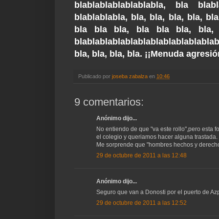
blablablablablablabla, bla bla
blablablabla, bla, bla, bla, bla, bl
bla bla bla, bla bla bla, bla, 
blablablablablablablablablablablabl
bla, bla, bla, bla. ¡¡Menuda agresió
Publicado por
joseba zabalza
en
10:46
9 comentarios:
Anónimo dijo...
No entiendo de que "va este rollo",pero esta 
el colegio y queriamos hacer alguna trastada.
Me sorprende que "hombres hechos y derechos
29 de octubre de 2011 a las 12:48
Anónimo dijo...
Seguro que van a Donosti por el puerto de Azp
29 de octubre de 2011 a las 12:52