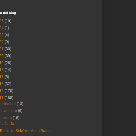
o del blog
25
(10)
24
(1)
23
(4)
22
(9)
21
(30)
20
(39)
19
(26)
18
(14)
17
(5)
13
(32)
12
(170)
11
(188)
diciembre
(13)
noviembre
(9)
octubre
(16)
Ja, Ja, Ja
"Battle for Sirte" de Manu Brabo