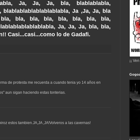
blabla, Ja, Ja, Ja, bla, blablablabla,
a, blablablablablablablabla, Ja ,Ja, Ja, bla
bla, bla, bla, bla, bla, bla, bla, bla,
ablablablablablabla, Ja, Ja, Ja, bla, bla,
n!! Casi...casi...como lo de Gadafi.
¡¡ Ven
Gogoa
forma de protesta me recuerda a cuando tenia yo 14 años en
" aun sigan haciendo estas tonterias.
iroz estos tambien.JA,JA ,JA!Volveros a las cavernas!