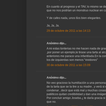
En cuanto al progreso y el TAV, lo mismo se 
que no nos podrían un monstruo nuclear en c
Y de cafes nada, unos tíos bien elegantes.
Ja, Ja, Ja.
29 de octubre de 2011 a las 14:13
Anónimo dijo...
A mi estas tonterias no me hacen nada de gr
,por poner un ejemplo,le tirase una tarta al 
anteriores me parace una infantilada.En la co
los de izquierdas son menos "vividores"
30 de octubre de 2011 a las 15:09
Anónimo dijo...
No veo gracioso la humillación a una persona 
de la tarta que se la tire a su madre , y verá 
condenar , decir que está mal y muchas cosas 
patéticos quitan credibilidad y dan una imáge
Por concluir amigo Joseba ¿ te daría gracia s
que no.