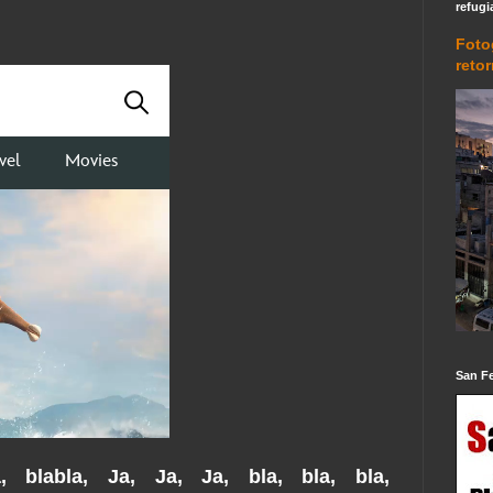
refugi
Foto
reto
San F
a, blabla, Ja, Ja, Ja, bla, bla, bla,