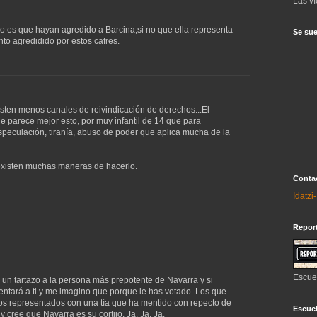
Las ví
o es que hayan agredido a Barcina,si no que ella representa
Se sue
to agredidido por estos cafres.
xisten menos canales de reivindicación de derechos...El
e parece mejor esto, por muy infantil de 14 que para
speculación, tiranía, abuso de poder que aplica mucha de la
 existen muchas maneras de hacerlo.
Contac
Idatz
Repor
Escue
un tartazo a la persona más prepotente de Navarra y si
sentará a ti y me imagino que porque le has votado. Los que
os representados con una tía que ha mentido con repecto de
Escuch
 cree que Navarra es su cortijo. Ja, Ja, Ja.