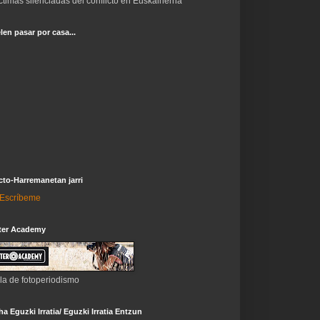
ctimas silenciadas del conflicto en Euskalherria
len pasar por casa...
to-Harremanetan jarri
i-Escríbeme
ter Academy
la de fotoperiodismo
a Eguzki Irratia/ Eguzki Irratia Entzun