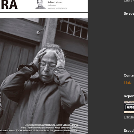
Las ví
Se sue
Contac
Idatz
Repor
Escue
Escuch