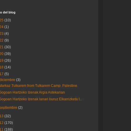
o del blog
25
(10)
24
(1)
23
(4)
22
(9)
21
(30)
20
(39)
19
(26)
18
(14)
17
(5)
diciembre
(3)
Markaz Tulkarem from Tulkarem Camp. Palestine.
Gogoan Hartzeko Izenak Argia Astekarian
Gogoan Hartzeko Izenak lanari buruz Elkarrizketa I...
septiembre
(2)
13
(32)
12
(170)
11
(188)