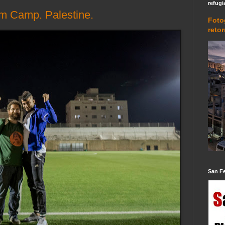
refugi
m Camp. Palestine.
Foto
reto
San F