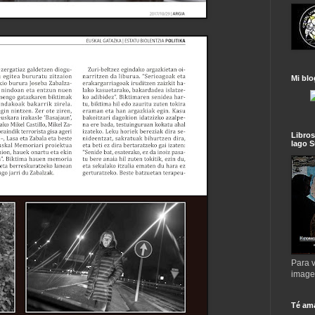
Mi blo
Libros
lago S
Para v
imag
Té am