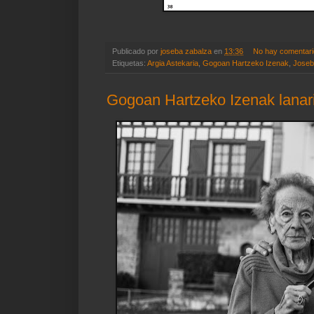
Publicado por
joseba zabalza
en
13:36
No hay comentar
Etiquetas:
Argia Astekaria
,
Gogoan Hartzeko Izenak
,
Joseb
Gogoan Hartzeko Izenak lanari 