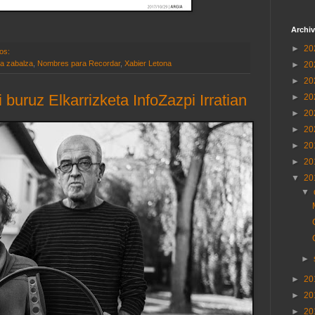
Archiv
►
20
ios:
a zabalza
,
Nombres para Recordar
,
Xabier Letona
►
20
►
20
buruz Elkarrizketa InfoZazpi Irratian
►
20
►
20
►
20
►
20
►
20
▼
20
▼
►
►
20
►
20
►
20