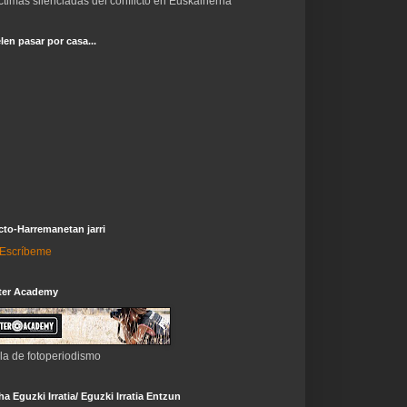
ctimas silenciadas del conflicto en Euskalherria
len pasar por casa...
to-Harremanetan jarri
i-Escríbeme
ter Academy
la de fotoperiodismo
a Eguzki Irratia/ Eguzki Irratia Entzun