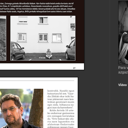
Para v
azgaz
Vídeo