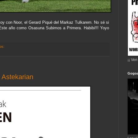
estoy con Noor, el Gerard Piqué del Markaz Tulkarem. No sé si
. Este año como Osasuna Subimos a Primera. Habibi!!! Yoyo
ios:
¡¡ Ven
Gogoa
 Astekarian