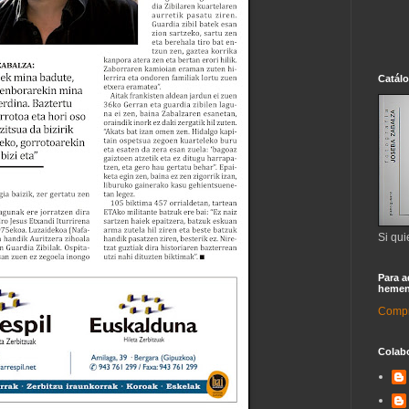
Catál
Si qui
Para a
hemen
Compra
Colab