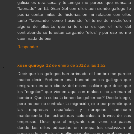
galicia es otra cosa y tu amigo me parece que nunca a
"faenado" en EL Gran Sol con ellos aun siendo gallego.Te
podria contar miles de historias en mi relacion con ellos
tanto "faenando" como haciendo "el turno de noche"con
alguno de ellos.Lo que si te diria es que el rollo del
contrabando se lo estan cargando "ellos" y por eso no me
caen nada de bien
Responder
xose quiroga
12 de enero de 2012 a las 1:52
Decir que los gallegos han arrimado el hombro me parece
mucho decir. Pretender una bondad en los gallegos que
emigraron es una idiotez del mismo calibre que decir que
los "negritos" que vienen aqui son malos o no arriman el
hombro. Que la culpa la tienen los gobiernos? Desde luego,
pero no por no controlar la migración, sino por permitir que
las empresas españolas y europeas continúen
manteniendo las estructuras coloniales a traves de sus
empresas. Decir que el migrante que viene de paises
donde las elites educadas en europa los esclavizan al
servicio de "nuestras" multinacionales, son el problema es