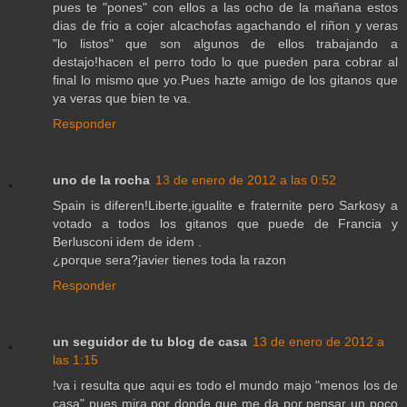
pues te "pones" con ellos a las ocho de la mañana estos
dias de frio a cojer alcachofas agachando el riñon y veras
"lo listos" que son algunos de ellos trabajando a
destajo!hacen el perro todo lo que pueden para cobrar al
final lo mismo que yo.Pues hazte amigo de los gitanos que
ya veras que bien te va.
Responder
uno de la rocha
13 de enero de 2012 a las 0:52
Spain is diferen!Liberte,igualite e fraternite pero Sarkosy a
votado a todos los gitanos que puede de Francia y
Berlusconi idem de idem .
¿porque sera?javier tienes toda la razon
Responder
un seguidor de tu blog de casa
13 de enero de 2012 a
las 1:15
!va i resulta que aqui es todo el mundo majo "menos los de
casa" pues mira por donde que me da por pensar un poco