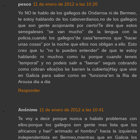
pesco
11 de enero de 2012 a las 10:20
Yo NO te hablo de los gallegos de Ondarroa ni de Bermeo,
te estoy hablando de los caboverdianos,no de los gallegos
que son gente acojonante por cierto!Te dire que estos
senegaleses "se van mucho" de la lengua con la
policia,cuando los gallegos"de casa"tenemos que "hacer
unas cosas" por la noche que ellos nos obligan a ello. Esto
creo que tu "no lo puedes entender" de que te estoy
hablando ni muchos como tu porque cuando teneis
"temporal" y no podeis salir a "faenar" seguis cobrando
como cobran ellos(los ke barren la cubierta)Hay que vivir
en Galicia para saber como se "funciona"en la Ria de
Arousa dia a dia
Responder
Anónimo
11 de enero de 2012 a las 10:41
Te voy a decir porque nunca a habido problemas con
ellos:porque los gallegos son gente mas lista que los
africanos y han" arrimado el hombru" hacia la izquierda
independentista en Bermeo,mientras que en Galicia los