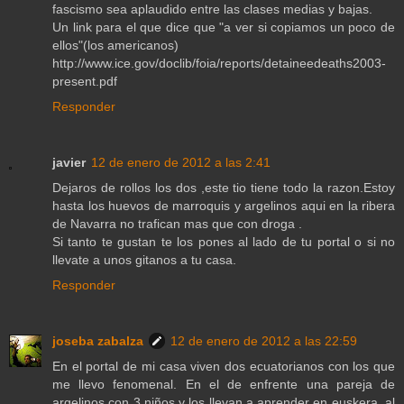
fascismo sea aplaudido entre las clases medias y bajas.
Un link para el que dice que "a ver si copiamos un poco de
ellos"(los americanos)
http://www.ice.gov/doclib/foia/reports/detaineedeaths2003-
present.pdf
Responder
javier
12 de enero de 2012 a las 2:41
Dejaros de rollos los dos ,este tio tiene todo la razon.Estoy
hasta los huevos de marroquis y argelinos aqui en la ribera
de Navarra no trafican mas que con droga .
Si tanto te gustan te los pones al lado de tu portal o si no
llevate a unos gitanos a tu casa.
Responder
joseba zabalza
12 de enero de 2012 a las 22:59
En el portal de mi casa viven dos ecuatorianos con los que
me llevo fenomenal. En el de enfrente una pareja de
argelinos con 3 niños y los llevan a aprender en euskera, al