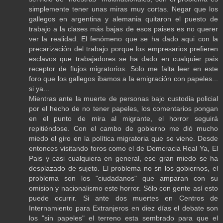
simplemente tener unas miras muy cortas. Negar que los
gallegos en argentina y alemania quitaron el puesto de
trabajo a la clases más bajas de esos paises es no querer
ver la realidad. El fenómeno que se ha dado aqui con la
precarización del trabajo porque los empresarios prefieren
esclavos que trabajadores se ha dado en cualquier pais
receptor de flujos migratorios. Solo me falta leer en este
foro que los gallegos ibamos a la emigración con papeles...
si ya...
Mientras ante la muerte de personas bajo custodia policial
por el hecho de no tener papeles, los comentarios pongan
en el punto de mira al migrante, el horror seguirá
repitiéndose. Con el cambo de gobierno me dió mucho
miedo el giro en la política migratoria que se viene. Desde
entonces visitando foros como el de Demcracia Real Ya, El
Pais y casi cualquiera en general, ese gran miedo se ha
desplazado de sujeto. El problema no sn los gobiernos, el
problema son los "ciudadanos" que amparan con su
omision y nacionalismo este horror. Sólo con gente así esto
puede ocurrir. Si ante dos muertes en Centros de
Internamiento para Extranjeros en diez días el debate son
los "sin papeles" el terreno esta sembrado para que el