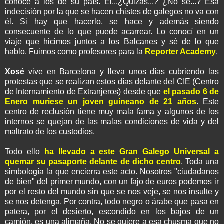
conoce a los de su país. El...¿Quizás...? ¿No sé...? Esa
indecisión por la que se hacen chistes de galegos no va con
él. Si hay que hacerlo, se hace y además siendo
consecuente de lo que puede acarrear. Lo conocí en un
viaje que hicimos juntos a los Balcanes y sé de lo que
hablo. Fuimos como profesores para la
Reporter Academy
.
Xosé
vive en Barcelona y lleva unos días cubriendo las
protestas que se realizan estos días delante del CIE (Centro
de Internamiento de Extranjeros) desde que
el pasado 6 de
Enero muriese un joven guineano de 21 años
. Este
centro de reclusión tiene muy mala fama y algunos de los
internos se quejan de las malas condiciones de vida y del
maltrato de los custodios.
Todo ello
ha llevado a este Gran Galego Universal a
quemar su pasaporte delante de dicho centro
. Toda una
simbología la que encierra este acto. Nosotros "ciudadanos
de bien" del primer mundo, con un fajo de euros podemos ir
por el resto del mundo sin que se nos veje, se nos insulte y
se nos detenga. Por contra, todo negro o árabe que pasa en
patera, por el desierto, escondido en los bajos de un
camión, es una alimaña. No se quiere a esa chusma que no