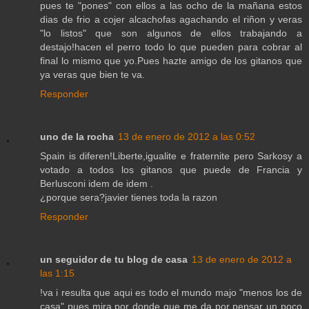
pues te "pones" con ellos a las ocho de la mañana estos
dias de frio a cojer alcachofas agachando el riñon y veras
"lo listos" que son algunos de ellos trabajando a
destajo!hacen el perro todo lo que pueden para cobrar al
final lo mismo que yo.Pues hazte amigo de los gitanos que
ya veras que bien te va.
Responder
uno de la rocha
13 de enero de 2012 a las 0:52
Spain is diferen!Liberte,igualite e fraternite pero Sarkosy a
votado a todos los gitanos que puede de Francia y
Berlusconi idem de idem .
¿porque sera?javier tienes toda la razon
Responder
un seguidor de tu blog de casa
13 de enero de 2012 a
las 1:15
!va i resulta que aqui es todo el mundo majo "menos los de
casa" pues mira por donde que me da por pensar un poco