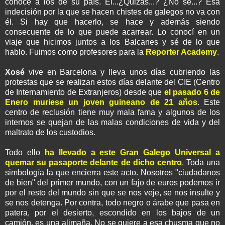
conoce a los de su país. El...¿Quizás...? ¿No sé...? Esa
indecisión por la que se hacen chistes de galegos no va con
él. Si hay que hacerlo, se hace y además siendo
consecuente de lo que puede acarrear. Lo conocí en un
viaje que hicimos juntos a los Balcanes y sé de lo que
hablo. Fuimos como profesores para la
Reporter Academy
.
Xosé
vive en Barcelona y lleva unos días cubriendo las
protestas que se realizan estos días delante del CIE (Centro
de Internamiento de Extranjeros) desde que
el pasado 6 de
Enero muriese un joven guineano de 21 años
. Este
centro de reclusión tiene muy mala fama y algunos de los
internos se quejan de las malas condiciones de vida y del
maltrato de los custodios.
Todo ello
ha llevado a este Gran Galego Universal a
quemar su pasaporte delante de dicho centro
. Toda una
simbología la que encierra este acto. Nosotros "ciudadanos
de bien" del primer mundo, con un fajo de euros podemos ir
por el resto del mundo sin que se nos veje, se nos insulte y
se nos detenga. Por contra, todo negro o árabe que pasa en
patera, por el desierto, escondido en los bajos de un
camión, es una alimaña. No se quiere a esa chusma que no