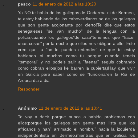
pesco
11 de enero de 2012 a las 10:20
Yo NO te hablo de los gallegos de Ondarroa ni de Bermeo,
te estoy hablando de los caboverdianos,no de los gallegos
que son gente acojonante por cierto!Te dire que estos
senegaleses "se van mucho" de la lengua con la
policia,cuando los gallegos"de casa"tenemos que "hacer
unas cosas" por la noche que ellos nos obligan a ello. Esto
creo que tu "no lo puedes entender" de que te estoy
hablando ni muchos como tu porque cuando teneis
"temporal" y no podeis salir a "faenar" seguis cobrando
como cobran ellos(los ke barren la cubierta)Hay que vivir
en Galicia para saber como se "funciona"en la Ria de
Arousa dia a dia
Responder
Anónimo
11 de enero de 2012 a las 10:41
Te voy a decir porque nunca a habido problemas con
ellos:porque los gallegos son gente mas lista que los
africanos y han" arrimado el hombru" hacia la izquierda
independentista en Bermeo,mientras que en Galicia los