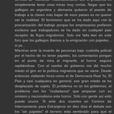
simplemente tener unas miras muy cortas. Negar que los
gallegos en argentina y alemania quitaron el puesto de
trabajo a la clases más bajas de esos paises es no querer
ver la realidad. El fenómeno que se ha dado aqui con la
precarización del trabajo porque los empresarios prefieren
esclavos que trabajadores se ha dado en cualquier pais
receptor de flujos migratorios. Solo me falta leer en este
foro que los gallegos ibamos a la emigración con papeles...
si ya...
Mientras ante la muerte de personas bajo custodia policial
por el hecho de no tener papeles, los comentarios pongan
en el punto de mira al migrante, el horror seguirá
repitiéndose. Con el cambo de gobierno me dió mucho
miedo el giro en la política migratoria que se viene. Desde
entonces visitando foros como el de Demcracia Real Ya, El
Pais y casi cualquiera en general, ese gran miedo se ha
desplazado de sujeto. El problema no sn los gobiernos, el
problema son los "ciudadanos" que amparan con su
omision y nacionalismo este horror. Sólo con gente así esto
puede ocurrir. Si ante dos muertes en Centros de
Internamiento para Extranjeros en diez días el debate son
los "sin papeles" el terreno esta sembrado para que el