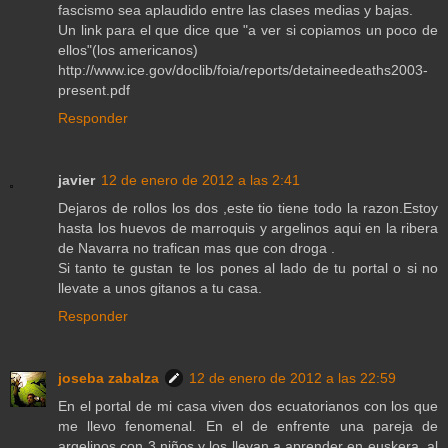
fascismo sea aplaudido entre las clases medias y bajas.
Un link para el que dice que "a ver si copiamos un poco de
ellos"(los americanos)
http://www.ice.gov/doclib/foia/reports/detaineedeaths2003-
present.pdf
Responder
javier
12 de enero de 2012 a las 2:41
Dejaros de rollos los dos ,este tio tiene todo la razon.Estoy
hasta los huevos de marroquis y argelinos aqui en la ribera
de Navarra no trafican mas que con droga .
Si tanto te gustan te los pones al lado de tu portal o si no
llevate a unos gitanos a tu casa.
Responder
joseba zabalza
12 de enero de 2012 a las 22:59
En el portal de mi casa viven dos ecuatorianos con los que
me llevo fenomenal. En el de enfrente una pareja de
argelinos con 3 niños y los llevan a aprender en euskera, al