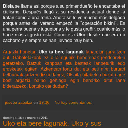
Biela
se llama así porque a su primer dueño le encantaba el
ciclismo. Después llegó a su residencia actual donde la
tratan como a una reina. Ahora se le ve mucho más delgada
porque antes del verano empezó la "operación bikini". Es
una perra buena y juguetona y le gusta gruñir, cuanto más lo
hace más a gusto está. Conoce a
Uko
desde que era un
cachorro y siempre se han llevado muy bien.
Argazki honetan
Uko ta bere lagunak
lanarekin jarraitzen
dut. Gabotetakoak ez dira egunik hoberenak jendearekin
geratzeko. Batzuk kanpoan eta besteak lanpeturik edo
erosketak egiten. Azkenean lortu dut eta beti nire buruari
helburuak jartzen dizkiodanez, Otsaila hilabetea bukatu arte
bost argazki baino gehiago egin beharko ditut lana
bideratzeko. Lortuko ote dudan?
joseba zabalza
en
19:36
No hay comentarios:
domingo, 16 de enero de 2011
Uko eta bere lagunak. Uko y sus