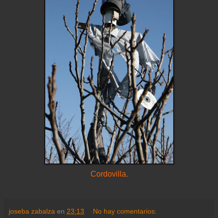
Cordovilla.
joseba zabalza
en
23:13
No hay comentarios: