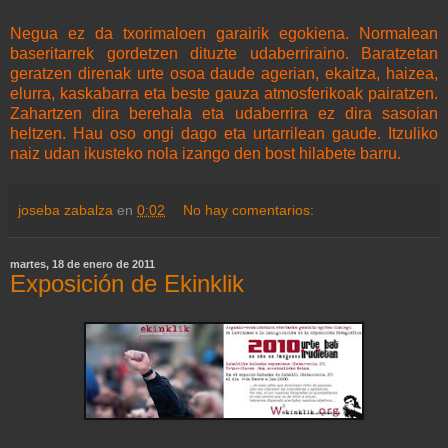
Negua ez da txorimaloen garairik egokiena. Normalean
baseritarrek gordetzen dituzte udaberriraino. Baratzetan
geratzen direnak urte osoa daude agerian, ekaitza, haizea,
elurra, kaskabarra eta beste gauza atmosferikoak pairatzen.
Zahartzen dira berehala eta udaberrira ez dira sasoian
heltzen. Hau oso ongi dago eta urtarrilean gaude. Itzuliko
naiz udan ikusteko nola izango den bost hilabete barru.
joseba zabalza
en
0:02
No hay comentarios:
martes, 18 de enero de 2011
Exposición de Ekinklik