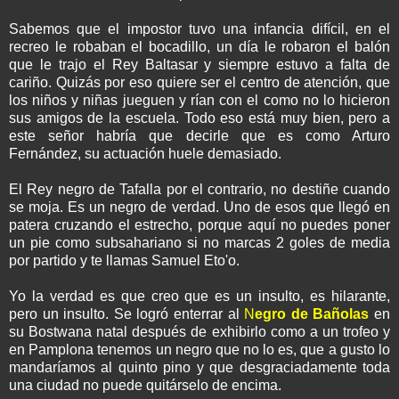
Sabemos que el impostor tuvo una infancia difícil, en el
recreo le robaban el bocadillo, un día le robaron el balón
que le trajo el Rey Baltasar y siempre estuvo a falta de
cariño. Quizás por eso quiere ser el centro de atención, que
los niños y niñas jueguen y rían con el como no lo hicieron
sus amigos de la escuela. Todo eso está muy bien, pero a
este señor habría que decirle que es como Arturo
Fernández, su actuación huele demasiado.
El Rey negro de Tafalla por el contrario, no destiñe cuando
se moja. Es un negro de verdad. Uno de esos que llegó en
patera cruzando el estrecho, porque aquí no puedes poner
un pie como subsahariano si no marcas 2 goles de media
por partido y te llamas Samuel Eto'o.
Yo la verdad es que creo que es un insulto, es hilarante,
pero un insulto. Se logró enterrar al
N
egro de Bañolas
en
su Bostwana natal después de exhibirlo como a un trofeo y
en Pamplona tenemos un negro que no lo es, que a gusto lo
mandaríamos al quinto pino y que desgraciadamente toda
una ciudad no puede quitárselo de encima.