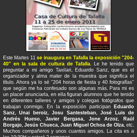
Este Martes 11
se inaugura en Tafalla la exposición "204-
40" en la sala de cultura de Tafalla
. Le he tenido que
preguntar a mi amigo Taxilari, Eduardo Sanz, que es el
organizador y alma mater de la muestra que significa el
título. Ahora ya lo sé "204 horas de fiesta y 40 fotografías"
que según me ha confesado son algunas más. Para mi es
un placer anunciarla, en ella figuran alumnos que he tenido
en diferentes talleres y amigos y colegas fotógrafos que
trabajan conmigo. En la exposición participan
Eduardo
Sanz, Unai beroiz, Josu Santesteban, José Luis de
Andrés Hueso, Javier Bergasa, Jone Arzoz, Raúl
Borgajo, Jesús Chueca, Juan Miguel Ochoa de Olza
, etc.
Muchos compañeros y unos cuantos amigos. La cita es a