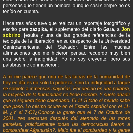
personas que tienen un nombre, aunque casi siempre no es
tenído en cuenta.
Hace tres años tuve que realizar un reportaje fotográfico y
escrito para
zazpika
, el suplemento del diario
Gara
, a
Jon
sobrino
, jesuita y una de las grandes referencias de la
teología de la liberación, en su despacho de la Universidad
Centroamericana del Salvador. Entre las muchas
afirmaciones
que me hicieron pensar, recuerdo muy bien
una sobre la indignidad. Yo no soy creyente, pero sus
palabras me conmovieron:
A mi me parece que una de las lacras de la humanidad de
hoy en día es no sólo la pobreza, sino la indignidad a laque
se somete a inmensas
mayorías. Por decirlo en una palabra,
la mayoría de la humanidad no tiene nombre. Y suelo añadir
que ni siquiera tiene calendario. El 11-S todo el mundo sabe
que pasó. Lo mismo ocurre en el Estado español con el 11-
M. ¿Y el 7-O?¿Conoce la gente que el 7 de Octubre de
2001, tres semanas después del atentado de las torres
gemelas,
prácticamente
todas las democracias
fueron a
bombardear
Afganistán
?
. Malo fue el bombardeo y la gente