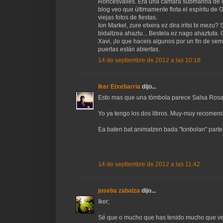
Roncesvalles. Era una cámara submarina de col
blog veo que últimamente flota el espíritu de 
viejas fotos de fiestas.
Ion Markel, zure etxera ez dira iritsi bi mezu?
bidaltzea ahaztu... Bestela ez nago ahaztuta.
Xavi, ¡lo que haceis algunos por un fin de se
puertas están abiertas.
14 de septiembre de 2012 a las 10:18
Iker Etxebarria
dijo...
Esto mas que una tómbola parece Salsa Rosa! 
Yo ya tengo los dos libros. Muy-muy recomen
Ea baten bat animatzen bada "tonbolan" parte 
14 de septiembre de 2012 a las 11:42
joseba zabalza
dijo...
Iker;
Sé que o mucho que has tenido mucho que ver 