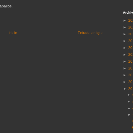
aballos.
Archiv
►
20
►
20
Inicio
Entrada antigua
►
20
►
20
►
20
►
20
►
20
►
20
►
20
►
20
▼
20
►
►
►
▼