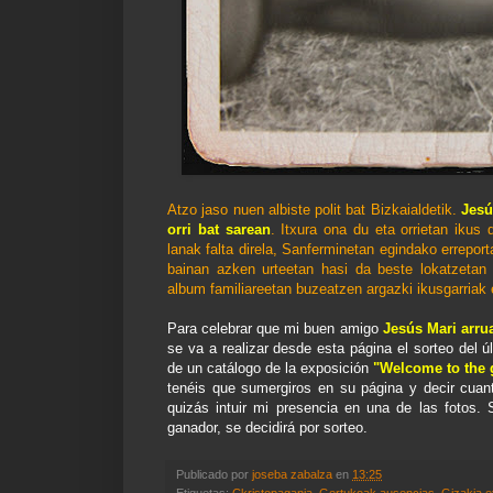
Atzo jaso nuen albiste polit bat Bizkaialdetik.
Jesú
orri bat sarean
. Itxura ona du eta orrietan ikus
lanak falta direla, Sanferminetan egindako erreport
bainan azken urteetan hasi da beste lokatzetan 
album familiareetan buzeatzen argazki ikusgarriak
Para celebrar que mi buen amigo
Jesús Mari arrua
se va a realizar desde esta página el sorteo del ú
de un catálogo de la exposición
"Welcome to the
tenéis que sumergiros en su página y decir cuant
quizás intuir mi presencia en una de las foto
ganador, se decidirá por sorteo.
Publicado por
joseba zabalza
en
13:25