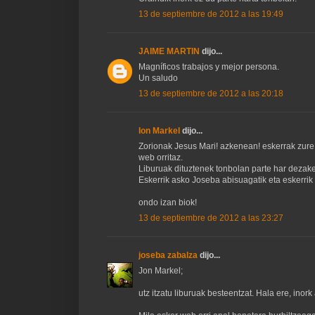
13 de septiembre de 2012 a las 19:49
JAIME MARTIN
dijo...
Magníficos trabajos y mejor persona.
Un saludo
13 de septiembre de 2012 a las 20:18
Ion Markel
dijo...
Zorionak Jesus Mari! azkenean! eskerrak zure '
web orritaz.
Liburuak dituztenek tonbolan parte har dezake
Eskerrik asko Joseba abisuagatik eta eskerrik 
ondo izan biok!
13 de septiembre de 2012 a las 23:27
joseba zabalza
dijo...
Jon Markel;
utz itzatu liburuak besteentzat. Hala ere, ino