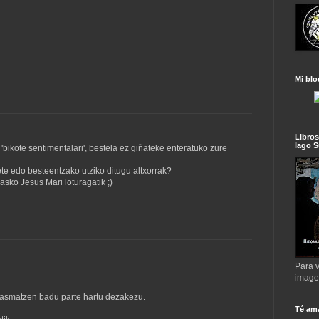
Mi blo
Libros
lago S
bikote sentimentalari', bestela ez giñateke enteratuko zure
te edo besteentzako utziko ditugu altxorrak?
asko Jesus Mari loturagatik ;)
Para v
imag
rk asmatzen badu parte hartu dezakezu.
Té am