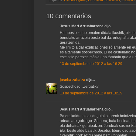
Etiquetas:
Ckristopagania
,
Gertukoak ausencias
,
Gizakia e
10 comentarios:
Jesus Mari Arruabarrena dijo...
Hainbeste koipe ematen didala ikusirik, bikot
benetako arrazoia beste bat da: ortografia-aka
geratzen da.
Me limito a dar explicaciones sólamente en eu
es altamente sospechoso. El de castellano n
este sitio parezca más a una tómbola que a un
13 de septiembre de 2012 a las 16:29
joseba zabalza
dijo...
Sospechoso...Zergatik?
13 de septiembre de 2012 a las 18:19
Jesus Mari Arruabarrena dijo...
Ba euskaldunok ez dugulako loreak botatzeko oh
artean are gutxiago. Gainera, bata besteari bu
eta dohainak goraipatzen. Jendeak susmo txar
Eta, beste alde batetik, Joseba, liburu oso asp
Oraindik inork ez du parte hartu tonbolan.