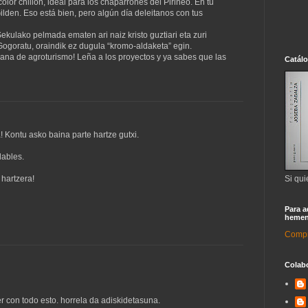
or chillón, ideal para los chaparrones del Pirineo. En tu
Gilden. Eso está bien, pero algún día deleitanos con tus
 Sekulako pelmada ematen ari naiz kristo guztiari eta zuri
 Gogoratu, oraindik ez dugula “kromo-aldaketa” egin.
mana de agroturismo! Leña a los proyectos y ya sabes que las
Catál
Kontu asko baina parte hartze gutxi.
dables.
Si qui
hartzera!
Para a
hemen
Compra
Colab
con todo esto. horrela da adiskidetasuna.