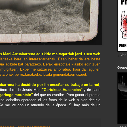
s Mari Arruabarrena adizkide maitagarriak jarri zuen web
¡¡ Ven
 daitezke bere lan interesgarrienak. Esan behar da ere beste
aia adibide bat paratzeko. Berak errepotaje klasiko egin zuen
Gogoa
murgiltzen. Experimentatzailea amorratua, hasi da lagunen
 eta onak berrezkuratzeko. biziki gomendatzen dizuet.
barrena ha decidido por fin enseñar su trabajo en la red
,
ltimo libro de Jesús Mari
"Gertukoak-Ausencias"
y de paso
 garbage mountain"
del que os escribe. Para ganar el premio
os caballos aparecen el las fotos de la web o bien decir o
s. Se me ve con un atuendo de la época. Si hay más de un