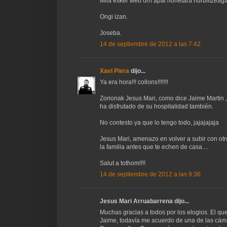
Mila esker web orri apal honetara hurbiltzeaga
Ongi izan.
Joseba.
14 de septiembre de 2012 a las 7:42
Xavi Piera
dijo...
Ya era hora!!! collons!!!!!!!
Zorionak Jesus Mari, como dice Jaime Martin ,
ha disfrutado de su hospitalidad también.
No contesto ya que lo tengo todo, jajajajaja
Jesus Mari, amenazo en volver a subir con otr
la familia antes que te echen de casa....
Salut a tothom!!!!
14 de septiembre de 2012 a las 9:36
Jesus Mari Arruabarrena dijo...
Muchas gracias a todos por los elogios. El qu
Jaime, todavía me acuerdo de una de las cáma