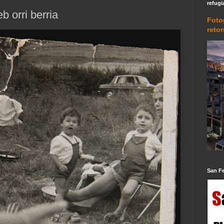
refugi
 orri berria
Foto
reto
San F