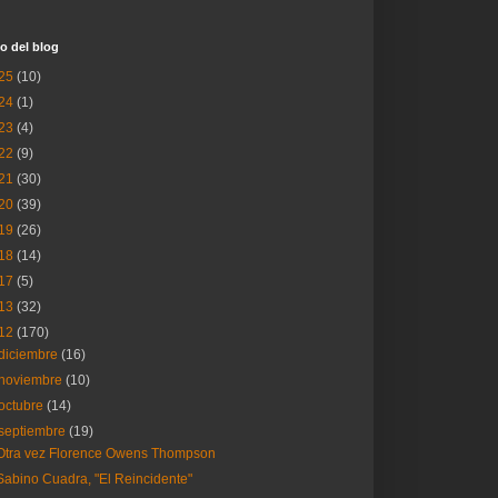
o del blog
25
(10)
24
(1)
23
(4)
22
(9)
21
(30)
20
(39)
19
(26)
18
(14)
17
(5)
13
(32)
12
(170)
diciembre
(16)
noviembre
(10)
octubre
(14)
septiembre
(19)
Otra vez Florence Owens Thompson
Sabino Cuadra, "El Reincidente"