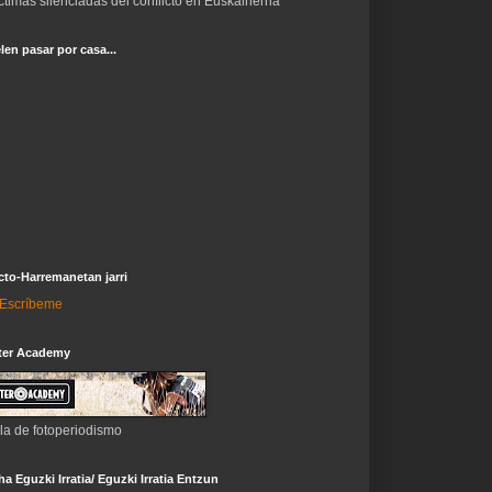
ctimas silenciadas del conflicto en Euskalherria
len pasar por casa...
to-Harremanetan jarri
i-Escríbeme
ter Academy
la de fotoperiodismo
a Eguzki Irratia/ Eguzki Irratia Entzun