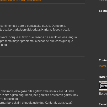
Las ví
ta Animalia
,
Jesús Mari Arruabarrena
Se sue
e sentimentala garela pentsatuko duzue. Dena dela,
ts guztiak barkatzen dizkiodala. Hartara, Joseba pozik
skara, porque el texto que Joseba ha escrito en esa lengua
o presenta mayor problema, a pesar de que consigue que
 blog.
Contac
Idatz
Repor
iturarik, ezta gozo hitz egiteko zaletasunik ere. Mutilen
Escue
ruz hitz egiten dugunean, beti gabiltza bestearen gaitasunak
ra hartuko du.
ergarriak eskaini ditugula uste dut. Konturatu zara, ezta?
Escuch