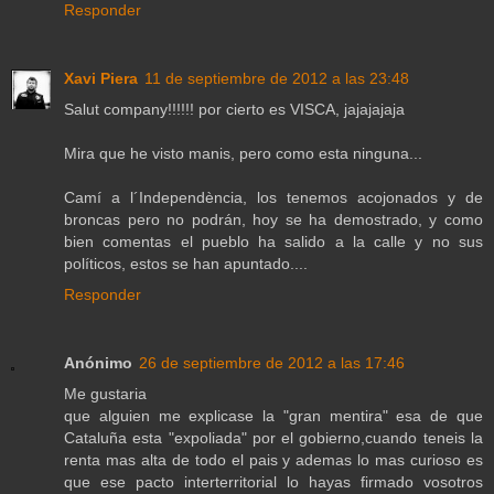
Responder
Xavi Piera
11 de septiembre de 2012 a las 23:48
Salut company!!!!!! por cierto es VISCA, jajajajaja
Mira que he visto manis, pero como esta ninguna...
Camí a l´Independència, los tenemos acojonados y de
broncas pero no podrán, hoy se ha demostrado, y como
bien comentas el pueblo ha salido a la calle y no sus
políticos, estos se han apuntado....
Responder
Anónimo
26 de septiembre de 2012 a las 17:46
Me gustaria
que alguien me explicase la "gran mentira" esa de que
Cataluña esta "expoliada" por el gobierno,cuando teneis la
renta mas alta de todo el pais y ademas lo mas curioso es
que ese pacto interterritorial lo hayas firmado vosotros