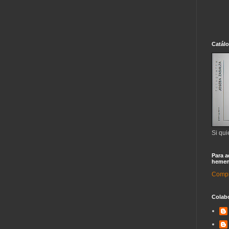
Catál
Si qui
Para a
hemen
Compra
Colab