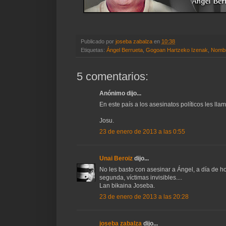
Publicado por
joseba zabalza
en
10:38
Etiquetas:
Ángel Berrueta
,
Gogoan Hartzeko Izenak
,
Nombr
5 comentarios:
Anónimo dijo...
En este país a los asesinatos políticos les lla
Josu.
23 de enero de 2013 a las 0:55
Unai Beroiz
dijo...
No les basto con asesinar a Ángel, a día de h
segunda, víctimas invisibles....
Lan bikaina Joseba.
23 de enero de 2013 a las 20:28
joseba zabalza
dijo...