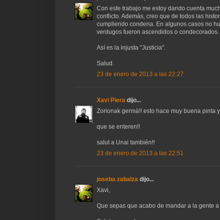
Con este trabajo me estoy dando cuenta mucho
conflicto. Además, creo que de todos las histo
cumpliendo condena. En algunos casos no hubo 
verdugos fueron ascendidos o condecorados.
Así es la injusta "Justicia".
Salud.
23 de enero de 2013 a las 22:27
Xavi Piera
dijo...
Zorionak germà!! esto hace muy buena pinta y d
que se enteren!!
salut a Unai también!!
23 de enero de 2013 a las 22:51
joseba zabalza
dijo...
Xavi,
Que sepas que acabo de mandar a la gente a v