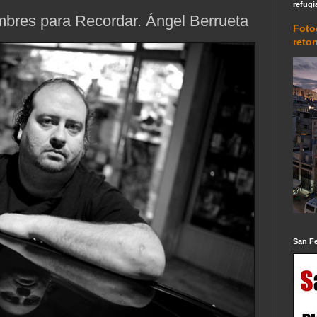
refugi
bres para Recordar. Ángel Berrueta
Foto
reto
San F