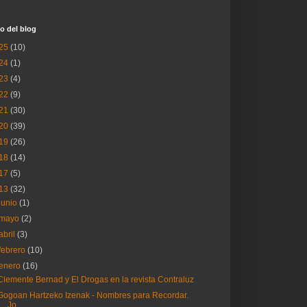
o del blog
25
(10)
24
(1)
23
(4)
22
(9)
21
(30)
20
(39)
19
(26)
18
(14)
17
(5)
13
(32)
junio
(1)
mayo
(2)
abril
(3)
febrero
(10)
enero
(16)
Clemente Bernad y El Drogas en la revista Contraluz
Gogoan Hartzeko Izenak - Nombres para Recordar.
Jo...