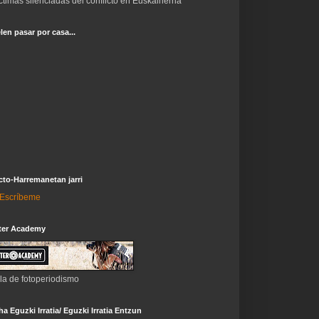
ctimas silenciadas del conflicto en Euskalherria
len pasar por casa...
to-Harremanetan jarri
i-Escríbeme
ter Academy
la de fotoperiodismo
a Eguzki Irratia/ Eguzki Irratia Entzun