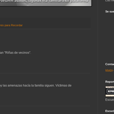
Las ví
Se sue
es para Recordar
man "Riñas de vecinos".
Contac
Idatz
Repor
oy las amenazas hacía la familia siguen. Víctimas de
Escue
Escuch