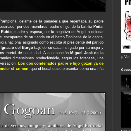
 Pamplona, delante de la panadería que regentaba su padre
sesinado por dos miembros, padre e hijo, de la familia
Peña-
r Rubio
, madre y esposa, por la negativa de Ángel a colocar
l escaparate de su tienda en el barrio Donibane de la capital
icía nacional asignado como escolta al presidente del partido
 Ignacio del Burgo
bajó de su casa instigado por su mujer y
llos mortal de necesidad. A continuación
Miguel José de la
¡¡ Ven
grandes dimensiones produciéndole, según los forenses, una
nversación.
Los dos condenados padre e hijo gozan ya de
meter el crimen
, que el fiscal quiso presentar como una riña
Gogoa