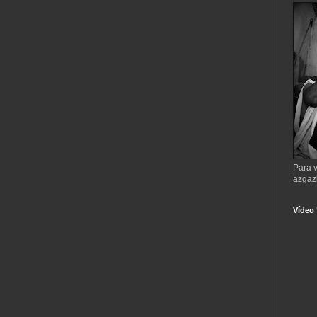
Para v
azgaz
Vídeo