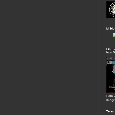
Mi blo
Libros
lago S
Para v
imag
Té am