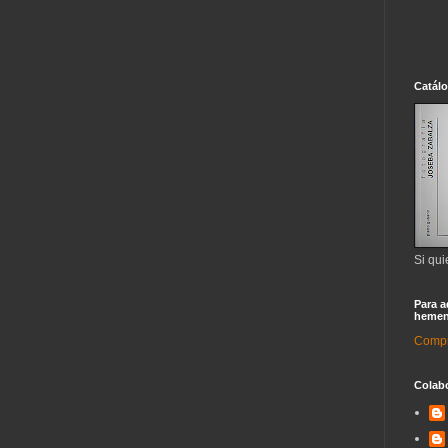
Catál
Si qui
Para a
hemen
Compra
Colab