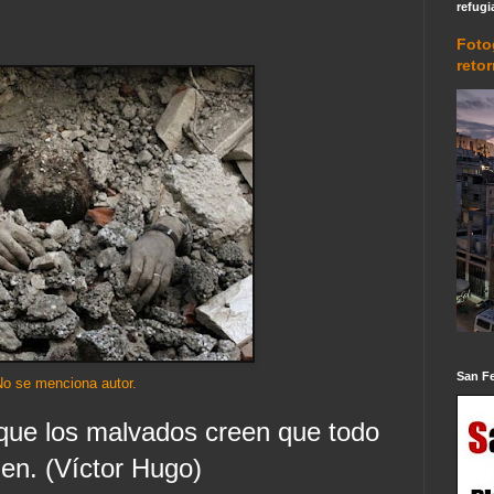
refugi
Foto
reto
San F
No se menciona autor.
 que los malvados creen que todo
ien. (Víctor Hugo)