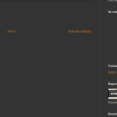
Las ví
Se sue
Inicio
Entrada antigua
Contac
Idatz
Repor
Escue
Escuch