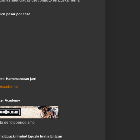
ctimas silenciadas del conflicto en Euskalherria
len pasar por casa...
to-Harremanetan jarri
i-Escríbeme
ter Academy
la de fotoperiodismo
a Eguzki Irratia/ Eguzki Irratia Entzun