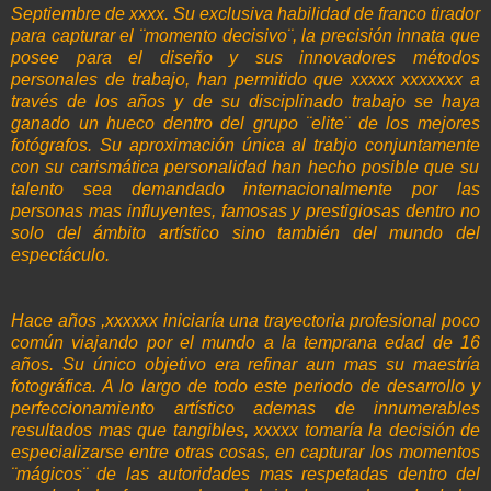
Septiembre de
xxxx
. Su exclusiva habilidad de franco tirador
para capturar el ¨momento decisivo¨, la precisión innata que
posee para el diseño y sus innovadores métodos
personales de trabajo, han permitido que
xxxxx
xxxxxxx
a
través de los años y de su disciplinado trabajo se haya
ganado un hueco dentro del grupo ¨elite¨ de los mejores
fotógrafos. Su
aproximación
única al
trabjo
conjuntamente
con su carismática
personalidad
han hecho posible que su
talento sea demandado internacionalmente por las
personas mas influyentes, famosas y
prestigiosas
dentro no
solo del ámbito artístico sino también del mundo del
espectáculo.
Hace años ,
xxxxxx
iniciaría una trayectoria profesional poco
común viajando por el mundo a la temprana edad de 16
años. Su único objetivo era refinar aun mas su maestría
fotográfica. A lo largo de todo este periodo de desarrollo y
perfeccionamiento artístico
ademas
de innumerables
resultados mas que tangibles,
xxxxx
tomaría la decisión de
especializarse entre otras cosas, en capturar los momentos
¨mágicos¨ de las autoridades mas respetadas dentro del