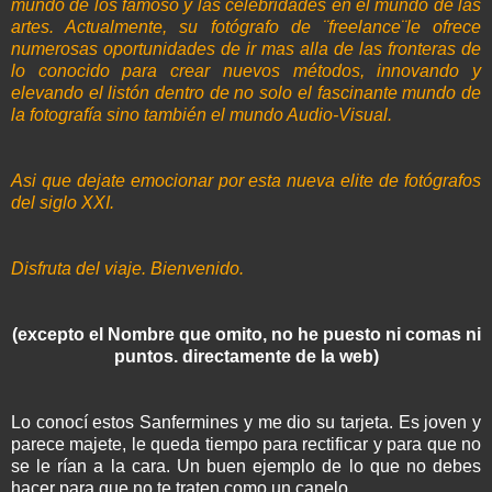
mundo de los famoso y las
celebridades
en el mundo de las
artes. Actualmente, su fotógrafo de ¨freelance¨le ofrece
numerosas oportunidades de ir mas
alla
de las fronteras de
lo conocido para crear nuevos métodos, innovando y
elevando el listón dentro de no solo el fascinante mundo de
la fotografía sino también el mundo Audio-Visual.
Asi
que
dejate
emocionar por esta nueva
elite
de fotógrafos
del siglo
XXI
.
Disfruta del viaje. Bienvenido.
(excepto el Nombre que omito, no he puesto ni comas ni
puntos.
directamente
de la
web
)
Lo conocí estos
Sanfermines
y me dio su tarjeta. Es joven y
parece
majete
, le queda tiempo para rectificar y para que no
se le rían a la cara. Un buen ejemplo de lo que no debes
hacer para que no te traten como un canelo.