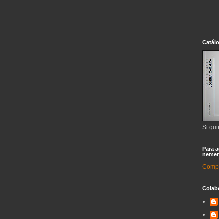
Catál
Si qui
Para a
hemen
Compra
Colab