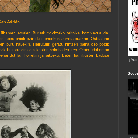
an Adrián.
ibaroen etsaien Buruak txikitzeko teknika komplexua da.
aren jabea ohiak ezin du mendekua aurrera eraman. Ostiralean
en buru hauekin. Harruturik geratu nintzen baina oso pozik
ak buzoak dira eta kriston nobebadea zen. Orain udaberrian
ehar dut lan horrekin jarraitzeko. Baten bat ikusten baduzu
¡¡ Ven
Gogoa