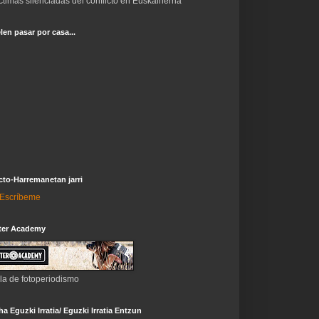
ctimas silenciadas del conflicto en Euskalherria
len pasar por casa...
to-Harremanetan jarri
i-Escríbeme
ter Academy
la de fotoperiodismo
a Eguzki Irratia/ Eguzki Irratia Entzun