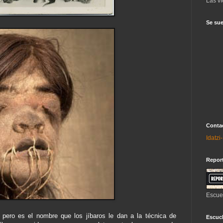
Las ví
Se sue
Contac
Idatz
Repor
Escue
pero es el nombre que los jíbaros le dan a la técnica de
Escuch