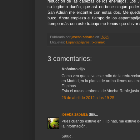
reducción de las cabezas de los enemigos. Los J
su legítimo dueño, que así no tiene ningún poder 
San Adrián me encontré con estas dos. Me quede
buzo. Ahora empieza el tiempo de los espantapája
tiempo más con este trabajo me tenéis que chivar s
Publicado por
joseba zabalza
en
15:28
Etiquetas:
Espantapájaros
,
txorimalo
3 comentarios:
Anónimo dijo...
Como veo que te va este rollo de la reduzcci
en Madrid,en la planta de arriba tienes una ex
Filipinas.
Esta el museo enfrente de Atocha-Renfe,justo
26 de abril de 2012 a las 19:25
joseba zabalza
dijo...
Pues cuando estuve en Filipinas, me estuve d
la información.
Salud.