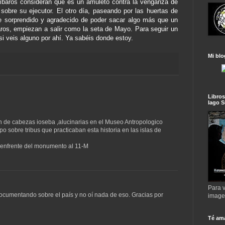
íbaros consideran que es un amuleto contra la venganza de
sobre su ejecutor. El otro día, paseando por las huertas de
 sorprendido y agradecido de poder sacar algo más que un
ros, empiezan a salir como la seta de Mayo. Para seguir un
i veis alguno por ahí. Ya sabéis donde estoy.
Mi blo
Libros
lago S
on de cabezas ioseba ,alucinarias en el Museo Antropologico
po sobre tribus que practicaban esta historia en las islas de
 enfrente del monumento al 11-M
Para v
ocumentando sobre el país y no oí nada de eso. Gracias por
imag
Té am