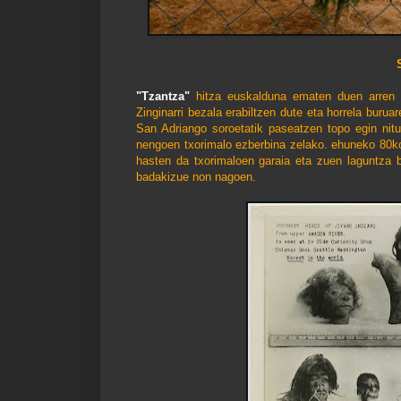
S
"Tzantza"
hitza euskalduna ematen duen arren J
Zinginarri bezala erabiltzen dute eta horrela buru
San Adriango soroetatik paseatzen topo egin nitu
nengoen txorimalo ezberbina zelako. ehuneko 80ko
hasten da txorimaloen garaia eta zuen laguntza b
badakizue non nagoen.