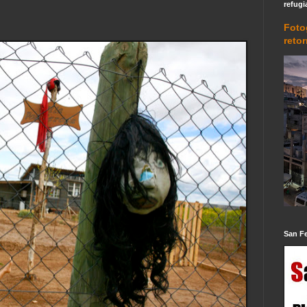
refugi
Foto
reto
San F