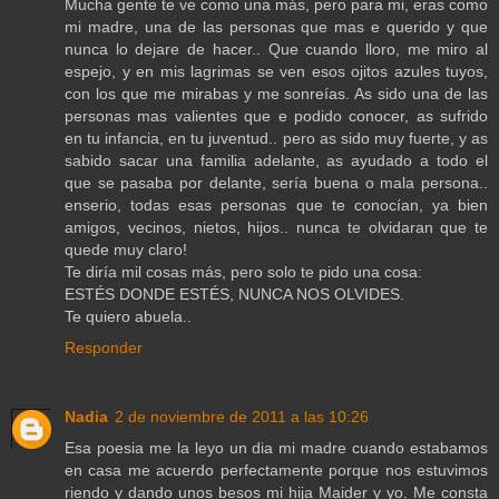
Mucha gente te ve como una más, pero para mi, eras como
mi madre, una de las personas que mas e querido y que
nunca lo dejare de hacer.. Que cuando lloro, me miro al
espejo, y en mis lagrimas se ven esos ojitos azules tuyos,
con los que me mirabas y me sonreías. As sido una de las
personas mas valientes que e podido conocer, as sufrido
en tu infancia, en tu juventud.. pero as sido muy fuerte, y as
sabido sacar una familia adelante, as ayudado a todo el
que se pasaba por delante, sería buena o mala persona..
enserio, todas esas personas que te conocían, ya bien
amigos, vecinos, nietos, hijos.. nunca te olvidaran que te
quede muy claro!
Te diría mil cosas más, pero solo te pido una cosa:
ESTÉS DONDE ESTÉS, NUNCA NOS OLVIDES.
Te quiero abuela..
Responder
Nadia
2 de noviembre de 2011 a las 10:26
Esa poesia me la leyo un dia mi madre cuando estabamos
en casa me acuerdo perfectamente porque nos estuvimos
riendo y dando unos besos mi hija Maider y yo. Me consta