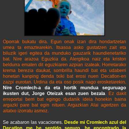
Oporrak bukatu dira. Egun onak izan dira hondartzetan
umea ta emaztearekin. Itsasoa asko gustatzen zait eta
biluzik igeri egitea da munduko gauzarik haundienetariko
bat. Nire arazoa Eguzkia da. Alergikoa naiz eta kriston
beldurra ematen dit eguzkiaren azpian izateak. Horretarako
krema berezia daukat, sombrilla haundi bat eta udaberri
honetan kanping denda txiki bat erosi nuen Decatlon-en
zazpi eurotan. Urdina da eta oso posik nago erosketarekin.
Nire Cromlech-a da eta hortik mundua seguruago
ikusten dut, Jorge Oteizak esan zuen bezala
. Ez dakit
erreportai berri bat egingo dudanik ideia honekin baina
argazki pare bat egin nituen. Argazkian Alai agertzen da
aitatxo izorratu asmoz.
Se acabaron las vacaciones.
Desde mi Cromlech azul del
Decatlon me he sentido seguro, he encontrado la