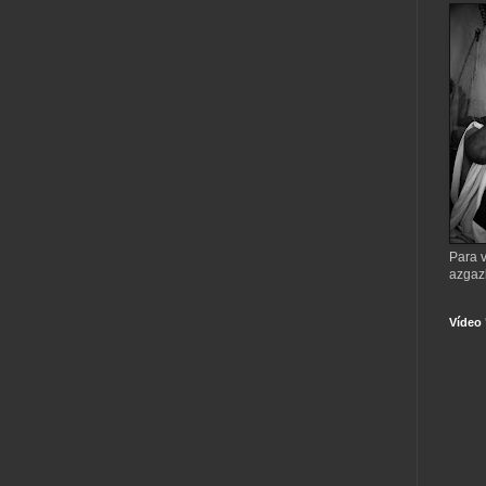
Para v
azgaz
Vídeo