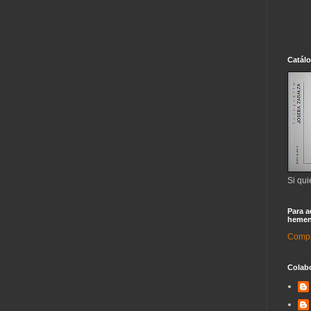
Catál
Si qui
Para a
hemen
Compra
Colab