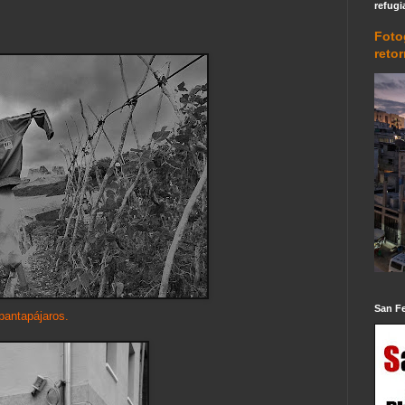
refugi
Foto
reto
San F
pantapájaros.