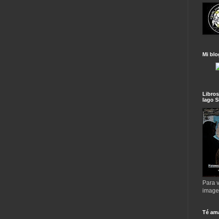
Mi blo
Libros
lago S
Para v
imag
Té am