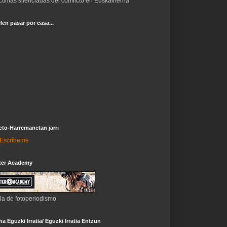
ctimas silenciadas del conflicto en Euskalherria
len pasar por casa...
to-Harremanetan jarri
i-Escríbeme
ter Academy
la de fotoperiodismo
a Eguzki Irratia/ Eguzki Irratia Entzun