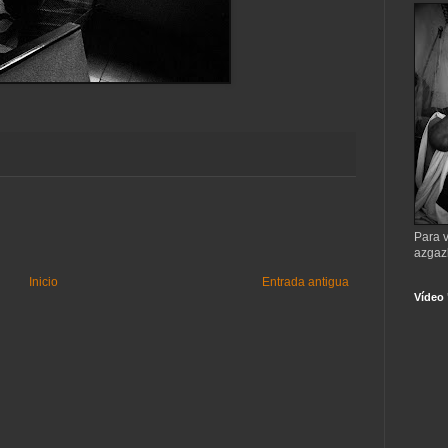
Para v
azgaz
Inicio
Entrada antigua
Vídeo