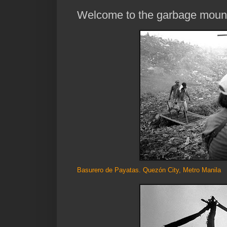
Welcome to the garbage moun
Basurero de Payatas. Quezón City, Metro Manila