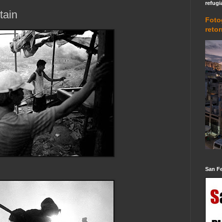
refugi
tain
Foto
reto
San F