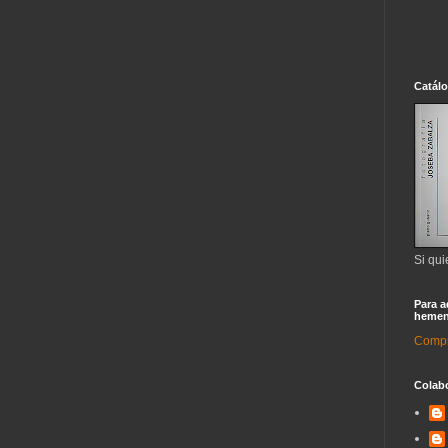
Catál
Si qui
Para a
hemen
Compra
Colab