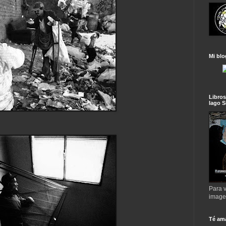
Mi blo
Libros
lago S
Para v
imag
Té am