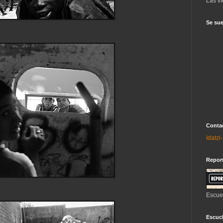
Las ví
Se sue
Contac
Idatz
Repor
Escue
Escuch