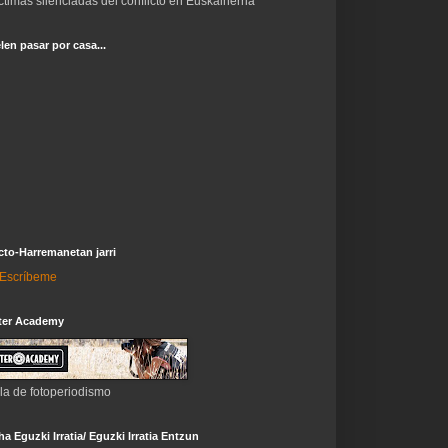
ctimas silenciadas del conflicto en Euskalherria
len pasar por casa...
to-Harremanetan jarri
i-Escríbeme
ter Academy
la de fotoperiodismo
a Eguzki Irratia/ Eguzki Irratia Entzun