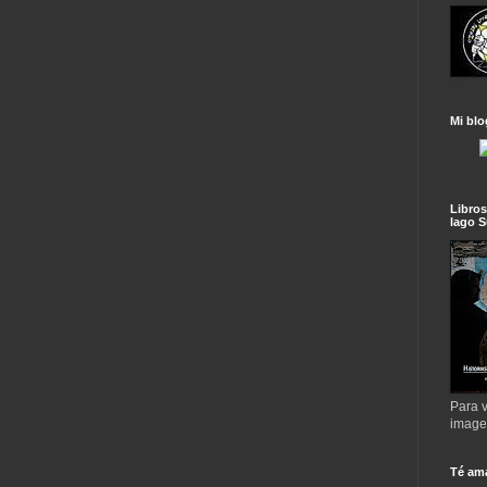
Mi blo
Libros
lago S
Para v
imag
Té am