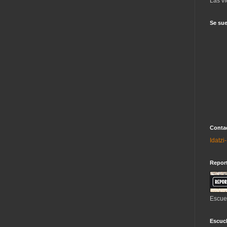
Las ví
Se sue
Contac
Idatz
Repor
Escue
Escuch