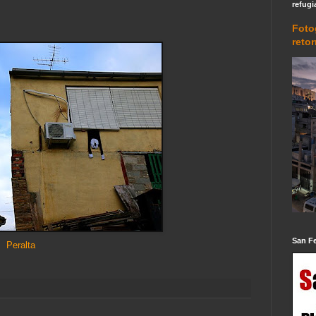
refugi
Foto
reto
San F
Peralta