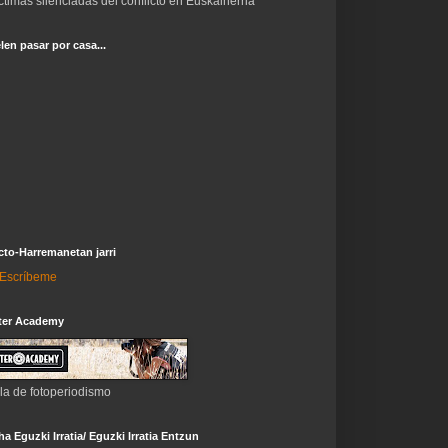
ctimas silenciadas del conflicto en Euskalherria
len pasar por casa...
to-Harremanetan jarri
i-Escríbeme
ter Academy
la de fotoperiodismo
a Eguzki Irratia/ Eguzki Irratia Entzun