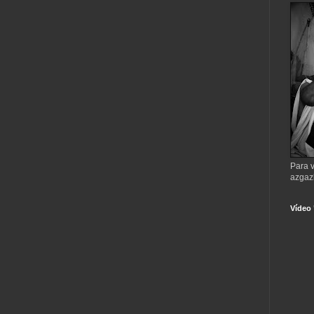
Para v
azgaz
Vídeo