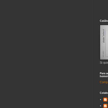
Catál
Si qui
Para a
hemen
Compra
Colab