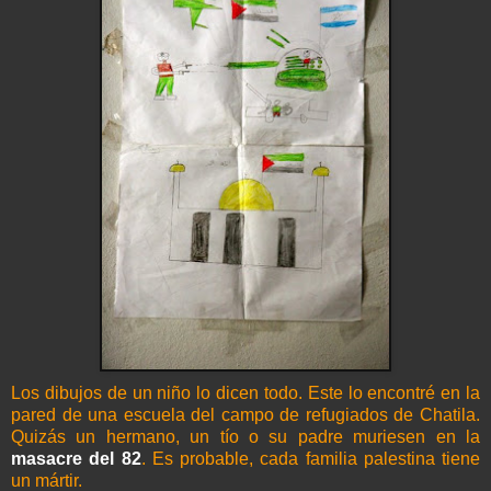
Los dibujos de un niño lo dicen todo. Este lo encontré en la
pared de una escuela del campo de refugiados de
Chatila
.
Quizás un hermano, un
tío
o su padre muriesen en la
masacre del 82
. Es probable, cada familia palestina tiene
un
mártir
.