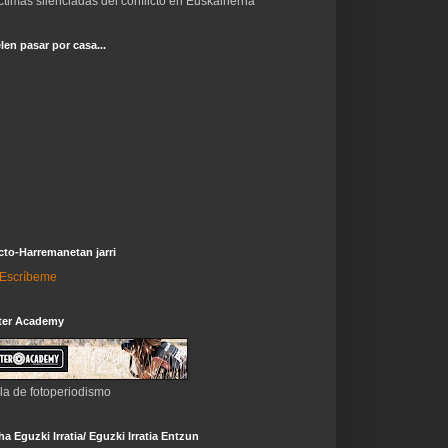
ctimas silenciadas del conflicto en Euskalherria
len pasar por casa...
to-Harremanetan jarri
i-Escríbeme
ter Academy
la de fotoperiodismo
a Eguzki Irratia/ Eguzki Irratia Entzun