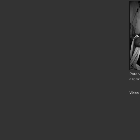
Para v
azgaz
Vídeo