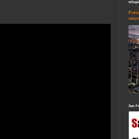
refugi
Foto
reto
San F