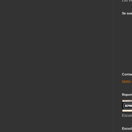
Las ví
Se sue
Contac
Idatz
Repor
Escue
Escuch