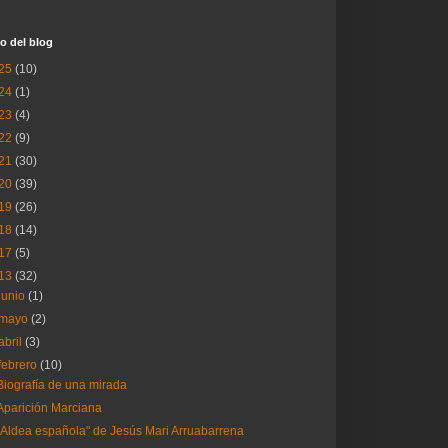
o del blog
25
(10)
24
(1)
23
(4)
22
(9)
21
(30)
20
(39)
19
(26)
18
(14)
17
(5)
13
(32)
junio
(1)
mayo
(2)
abril
(3)
febrero
(10)
Biografía de una mirada
Aparición Marciana
"Aldea española" de Jesús Mari Arruabarrena