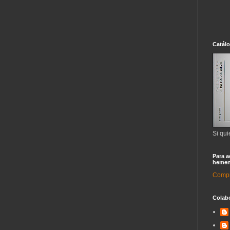
Catál
Si qui
Para a
hemen
Compra
Colab