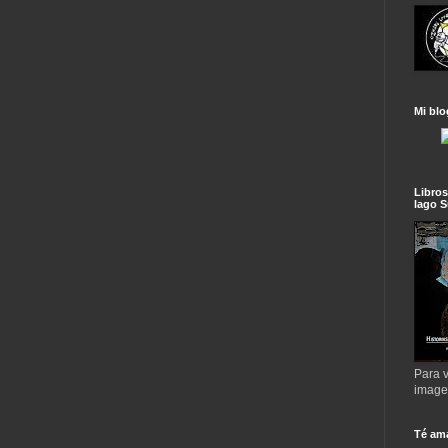
Mi blo
Libros
lago S
Para v
imag
Té am