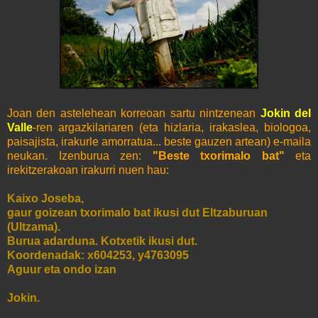
Joan den astelehean korreoan sartu nintzenean
Jokin del
Valle
-ren argazkilariaren (eta hizlaria, irakaslea, biologoa,
paisajista, irakurle amorratua... beste gauzen artean) e-maila
neukan. Izenburua zen:
"Beste txorimalo bat"
eta
irekitzerakoan irakurri nuen hau:
Kaixo Joseba,
gaur goizean txorimalo bat ikusi dut Eltzaburuan
(Ultzama).
Burua adarduna. Kotxetik ikusi dut.
Koordenadak: x604253, y4763095
Aguur eta ondo izan
Jokin.