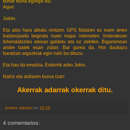
Bihar euria egingo du.
Agur.
Jokin.
Eta atzo hara abiatu nintzen. GPS fidatzen ez nuen arren
badaezpada begiratu nuen mapa interneten. Iristerakoan
lehendabiziko etxean galdetu eta ez zekiten. Bigarrenean
andre batek esan zidan: Bai gurea da. Hor daukazu
baratzan argazkiak egin nahi ba dituzu.
Eta hau da emaitza. Eskerrik asko Jokin.
Nahiz eta ardiaren burua izan:
Akerrak adarrak okerrak ditu.
joseba zabalza
en
10:29
4 comentarios: