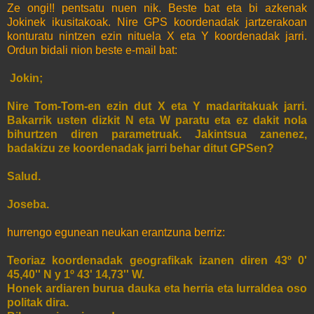
Ze ongi!! pentsatu nuen nik. Beste bat eta bi azkenak
Jokinek ikusitakoak. Nire GPS koordenadak jartzerakoan
konturatu nintzen ezin nituela X eta Y koordenadak jarri.
Ordun bidali nion beste e-mail bat:
Jokin;
Nire Tom-Tom-en ezin dut X eta Y madaritakuak jarri.
Bakarrik usten dizkit N eta W paratu eta ez dakit nola
bihurtzen diren parametruak. Jakintsua zanenez,
badakizu ze koordenadak jarri behar ditut GPSen?
Salud.
Joseba.
hurrengo egunean neukan erantzuna berriz:
Teoriaz koordenadak geografikak izanen diren 43º 0'
45,40'' N y 1º 43' 14,73'' W.
Honek ardiaren burua dauka eta herria eta lurraldea oso
politak dira.