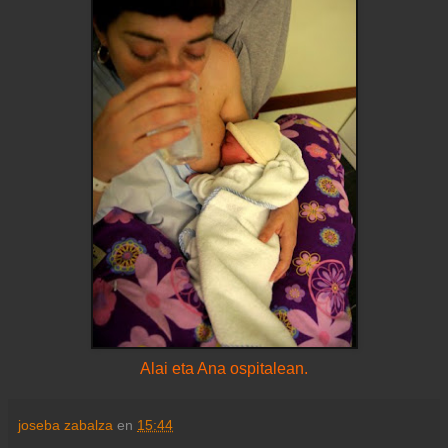
Alai eta Ana ospitalean.
joseba zabalza
en
15:44