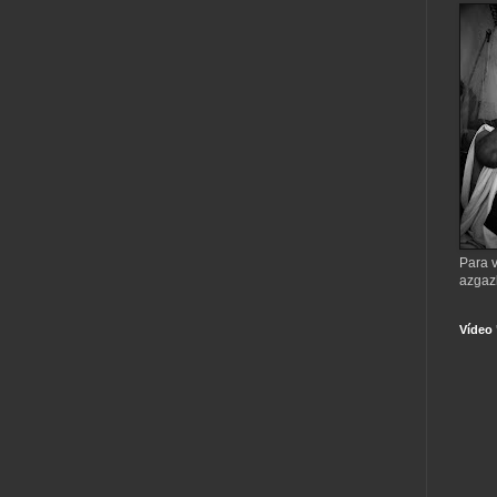
Para v
azgaz
Vídeo