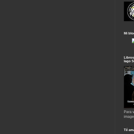
Mi blo
Libros
lago S
Para v
imag
Té am