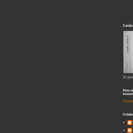
Catál
Si qui
Para a
hemen
Compra
Colab