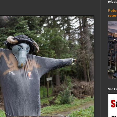
refugi
Foto
reto
San F