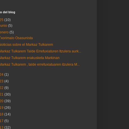
o del blog
25
(10)
junio
(5)
enero
(5)
Txorimalo Osasunista
Noticias sobre el Markaz Tulkarem
Markaz Tulkarem Talde Errefuxiaturen Itzulera aurk...
Markaz Tulkarem erakusketa Markinan
Markaz Tulkarem , talde errefuxiatuaren itzulera M...
24
(1)
23
(4)
22
(9)
21
(30)
20
(39)
19
(26)
18
(14)
17
(5)
13
(32)