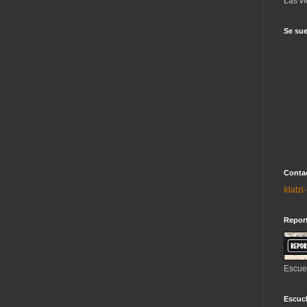
Las ví
Se sue
Contac
Idatz
Repor
Escue
Escuch