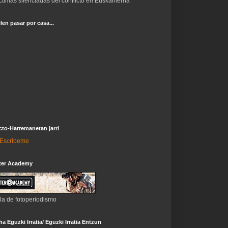
ctimas silenciadas del conflicto en Euskalherria
len pasar por casa...
to-Harremanetan jarri
i-Escríbeme
ter Academy
la de fotoperiodismo
a Eguzki Irratia/ Eguzki Irratia Entzun