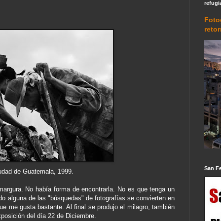
refugi
Foto
reto
San F
iudad de
Guatemala
, 1999.
amargura. No había forma de
encontrarla
. No es que tenga un
o alguna de las "
búsquedas
" de
fotografías
se convierten en
ue me gusta bastante. Al final se produjo el milagro, también
xposición del día 22 de Diciembre.