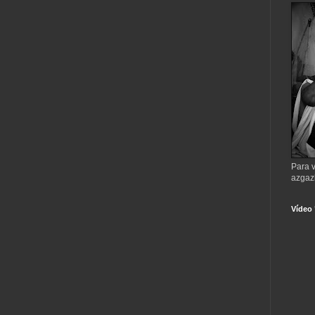
Para v
azgaz
Vídeo