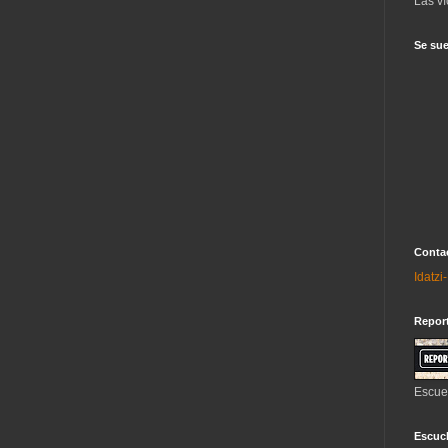
Las ví
Se sue
Contac
Idatz
Repor
Escue
Escuch