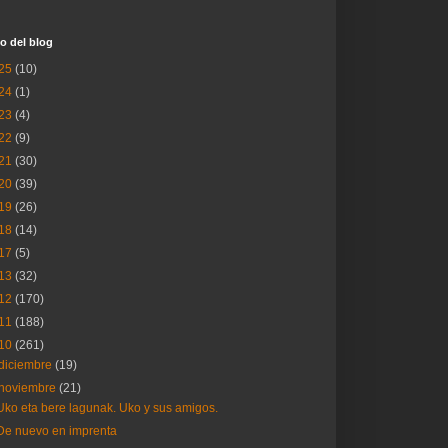
o del blog
25
(10)
24
(1)
23
(4)
22
(9)
21
(30)
20
(39)
19
(26)
18
(14)
17
(5)
13
(32)
12
(170)
11
(188)
10
(261)
diciembre
(19)
noviembre
(21)
Uko eta bere lagunak. Uko y sus amigos.
De nuevo en imprenta