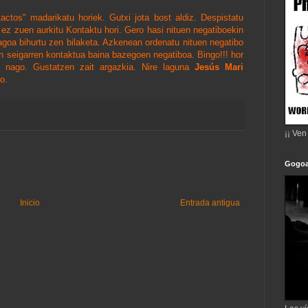
tactos"
madarikatu
horiek
.
Gutxi
jota
bost
aldiz
.
Despistatu
ez
zuen
aurkitu
Kontaktu
hori
.
Gero
hasi
nituen
negatiboekin
agoa
bihurtu
zen
bilaketa
.
Azkenean
ordenatu
nituen
negatibo
n
seigarren
kontaktua
baina
bazegoen
negatiboa
. Bingo!!!
hor
nago
.
Gustatzen
zait
argazkia
.
Nire
laguna
Jesús
Mari
ko
.
¡¡ Ven
Gogoa
Inicio
Entrada antigua