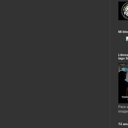
Mi blo
Libros
lago S
Para v
imag
Té am