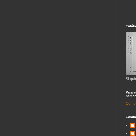
Catál
Si qui
Para a
hemen
Compra
Colab