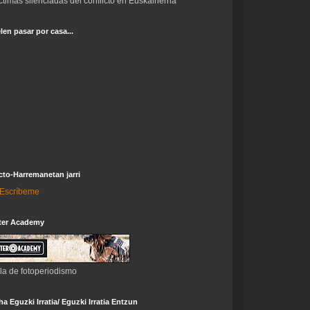
ctimas silenciadas del conflicto en Euskalherria
len pasar por casa...
to-Harremanetan jarri
i-Escríbeme
ter Academy
la de fotoperiodismo
a Eguzki Irratia/ Eguzki Irratia Entzun