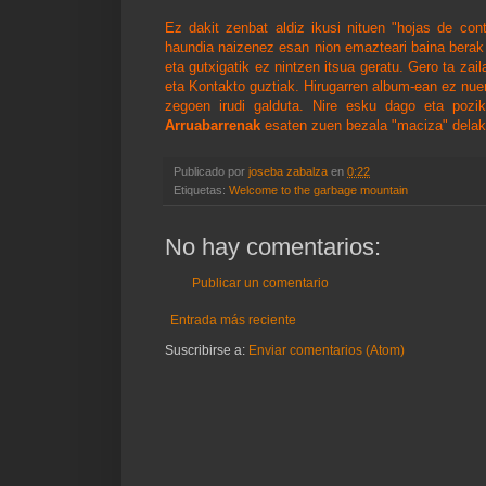
Ez
dakit
zenbat
aldiz
ikusi
nituen
"hojas de con
haundia
naizenez
esan
nion
emazteari
baina
berak
eta
gutxigatik
ez
nintzen
itsua
geratu
.
Gero
ta
zail
eta
Kontakto
guztiak
.
Hirugarren
album
-
ean
ez
nue
zegoen
irudi
galduta
.
Nire
esku
dago
eta
pozik
Arruabarrenak
esaten
zuen
bezala
"maciza"
dela
Publicado por
joseba zabalza
en
0:22
Etiquetas:
Welcome to the garbage mountain
No hay comentarios:
Publicar un comentario
Entrada más reciente
Suscribirse a:
Enviar comentarios (Atom)