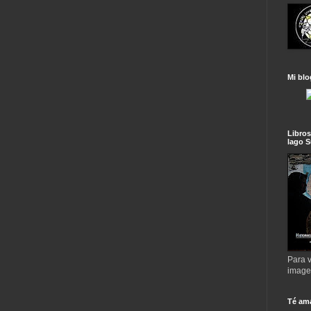
Mi blo
Libros
lago S
Para v
imag
Té am