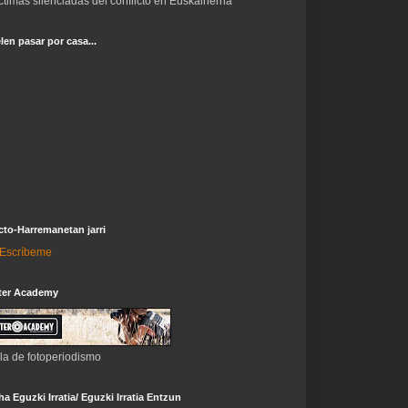
ctimas silenciadas del conflicto en Euskalherria
len pasar por casa...
to-Harremanetan jarri
i-Escríbeme
ter Academy
la de fotoperiodismo
a Eguzki Irratia/ Eguzki Irratia Entzun