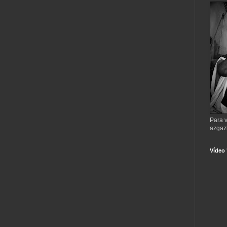
Para v
azgaz
Vídeo