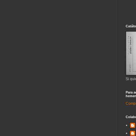
Catál
Si qui
Para a
hemen
Compra
Colab