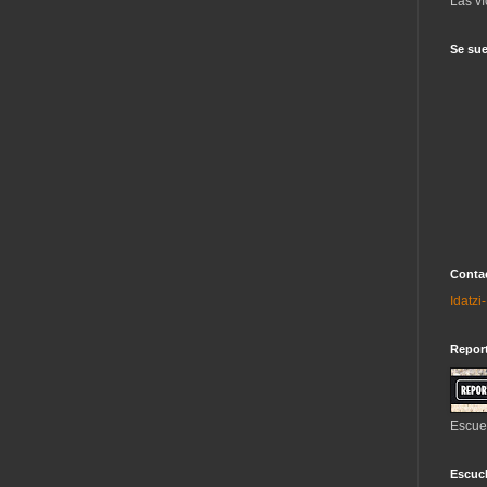
Las ví
Se sue
Contac
Idatz
Repor
Escue
Escuch