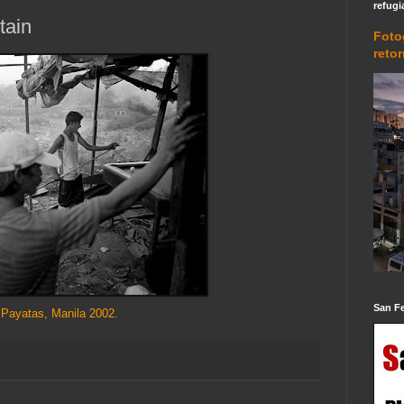
refugi
tain
Foto
reto
San F
 Payatas, Manila 2002.